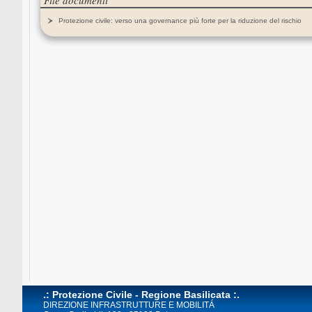
File documenti
Protezione civile: verso una governance più forte per la riduzione del rischio
.: Protezione Civile - Regione Basilicata :.
DIREZIONE INFRASTRUTTURE E MOBILITÁ