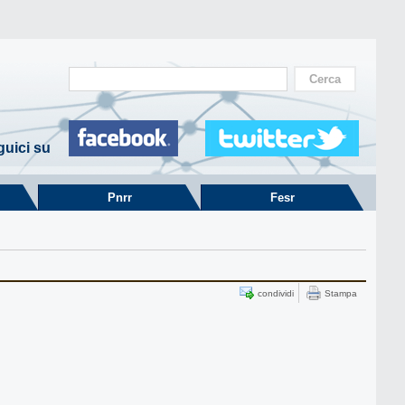
uici su
Pnrr
Fesr
condividi
Stampa