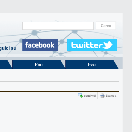
uici su
Pnrr
Fesr
condividi
Stampa