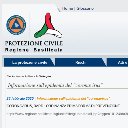
Home
|
Glossario
La protezione civile
Rischi
Atti 
Sei in:
home
>
News
> Dettaglio
Informazione sull'epidemia del "coronavirus"
25 febbraio 2020
Informazione sull'epidemia del "coronavirus"
CORONAVIRUS, BARDI: ORDINANZA PRIMA FORMA DI PREVENZIONE
https://www.regione.basilicata.it/giunta/site/giunta/detail.jsp?otype=1012&i