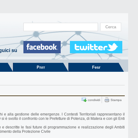
uici su
Pnrr
Fesr
condividi
Stampa
i e alla gestione delle emergenze. I Contesti Territoriali rappresentano il
i è svolto il confronto con le Prefetture di Potenza, di Matera e con gli Enti
se e descritte le fasi future di programmazione e realizzazione degli Ambiti
timento della Protezione Civile