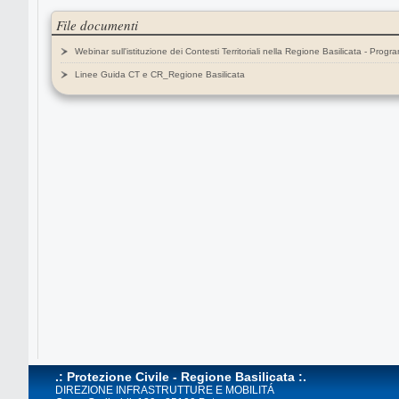
File documenti
Webinar sull'istituzione dei Contesti Territoriali nella Regione Basilicata - Prog
Linee Guida CT e CR_Regione Basilicata
.: Protezione Civile - Regione Basilicata :.
DIREZIONE INFRASTRUTTURE E MOBILITÁ