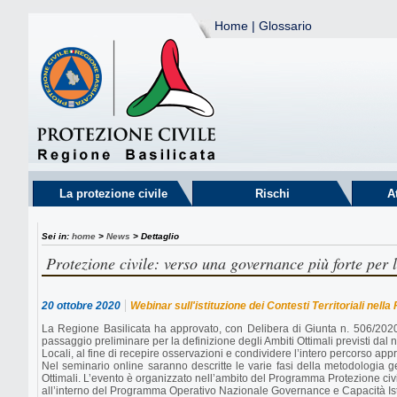
Home
|
Glossario
La protezione civile
Rischi
A
Sei in:
home
>
News
> Dettaglio
Protezione civile: verso una governance più forte per l
20 ottobre 2020
Webinar sull'istituzione dei Contesti Territoriali nell
La Regione Basilicata ha approvato, con Delibera di Giunta n. 506/2020, l
passaggio preliminare per la definizione degli Ambiti Ottimali previsti dal 
Locali, al fine di recepire osservazioni e condividere l’intero percorso app
Nel seminario online saranno descritte le varie fasi della metodologia gen
Ottimali. L’evento è organizzato nell’ambito del Programma Protezione civil
all’interno del Programma Operativo Nazionale Governance e Capacità Is