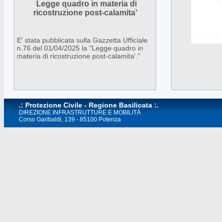
Legge quadro in materia di
organizzazioni di volontariato, con
ricostruzione post-calamita'
l’obiettivo di diffondere tra i giovani la
cultura della prevenzione, della sicurezza e
della tutela del territorio.
E' stata pubblicata sulla Gazzetta Ufficiale
n.76 del 01/04/2025 la "Legge quadro in
materia di ricostruzione post-calamita'."
.: Protezione Civile - Regione Basilicata :.
DIREZIONE INFRASTRUTTURE E MOBILITÁ
Corso Garibaldi, 139 - 85100 Potenza