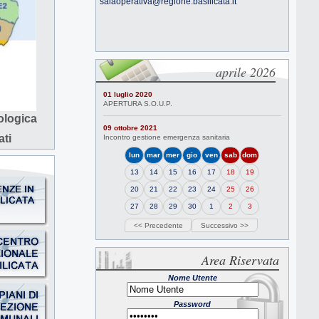
salaoperativa@regione.basilicata.it
aprile 2026
01 luglio 2020
APERTURA S.O.U.P.
eologica
09 ottobre 2021
ati
Incontro gestione emergenza sanitaria
lun
mar
mer
gio
ven
sab
dom
13
14
15
16
17
18
19
20
21
22
23
24
25
26
27
28
29
30
1
2
3
<< Precedente
Successivo >>
Area Riservata
Nome Utente
Password