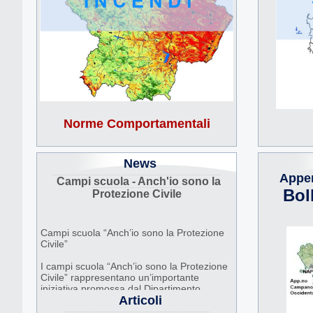
Norme Comportamentali
News
Appe
Campi scuola - Anch'io sono la
Bol
Protezione Civile
Campi scuola “Anch’io sono la Protezione
Civile”
I campi scuola “Anch’io sono la Protezione
Civile” rappresentano un’importante
iniziativa promossa dal Dipartimento
Articoli
Nazionale della Protezione Civile, in
collaborazione con Regioni, Comuni e