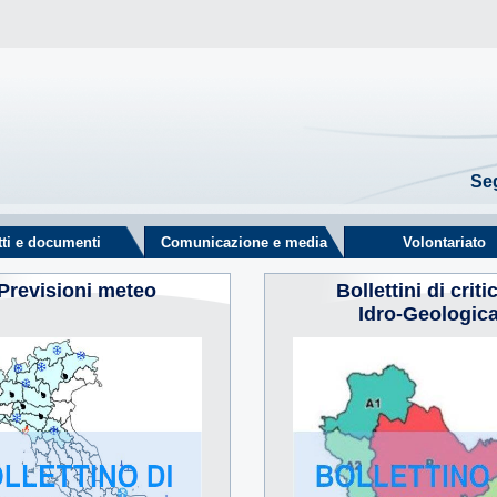
Seg
tti e documenti
Comunicazione e media
Volontariato
Previsioni meteo
Bollettini di critic
Idro-Geologic