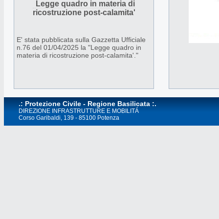
Legge quadro in materia di
organizzazioni di volontariato, con
ricostruzione post-calamita'
l’obiettivo di diffondere tra i giovani la
cultura della prevenzione, della sicurezza e
della tutela del territorio.
E' stata pubblicata sulla Gazzetta Ufficiale
n.76 del 01/04/2025 la "Legge quadro in
materia di ricostruzione post-calamita'."
.: Protezione Civile - Regione Basilicata :.
DIREZIONE INFRASTRUTTURE E MOBILITÁ
Corso Garibaldi, 139 - 85100 Potenza