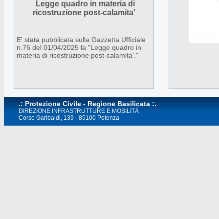
Legge quadro in materia di
organizzazioni di volontariato, con
ricostruzione post-calamita'
l’obiettivo di diffondere tra i giovani la
cultura della prevenzione, della sicurezza e
della tutela del territorio.
E' stata pubblicata sulla Gazzetta Ufficiale
n.76 del 01/04/2025 la "Legge quadro in
materia di ricostruzione post-calamita'."
.: Protezione Civile - Regione Basilicata :.
DIREZIONE INFRASTRUTTURE E MOBILITÁ
Corso Garibaldi, 139 - 85100 Potenza