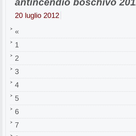
antincendio boschivo 201
20 luglio 2012
«
1
2
3
4
5
6
7