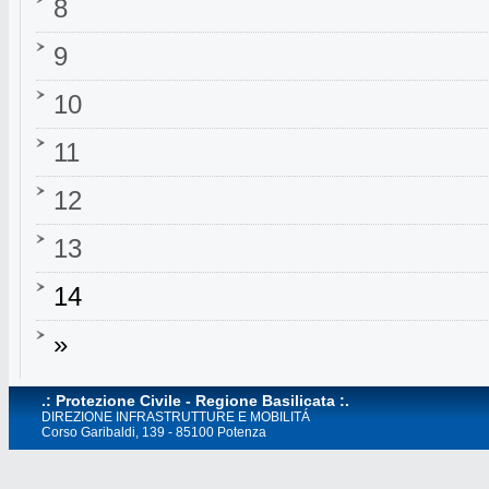
8
9
10
11
12
13
14
»
.: Protezione Civile - Regione Basilicata :.
DIREZIONE INFRASTRUTTURE E MOBILITÁ
Corso Garibaldi, 139 - 85100 Potenza