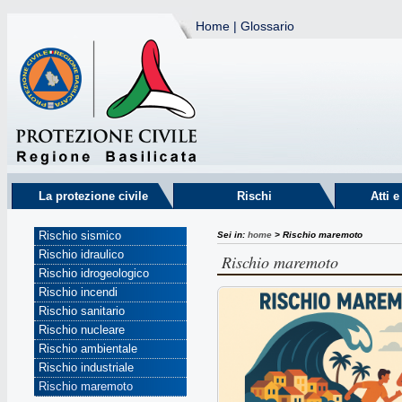
Home
|
Glossario
La protezione civile
Rischi
Atti 
Rischio sismico
Sei in:
home
> Rischio maremoto
Rischio idraulico
Rischio maremoto
Rischio idrogeologico
Rischio incendi
Rischio sanitario
Rischio nucleare
Rischio ambientale
Rischio industriale
Rischio maremoto