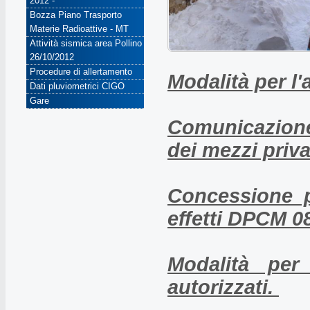
2012 -
Bozza Piano Trasporto
Materie Radioattive - MT
Attività sismica area Pollino
26/10/2012
Procedure di allertamento
Modalità per l'
Dati pluviometrici CIGO
Gare
Comunicazione
dei mezzi privat
Concessione p
effetti DPCM 0
Modalità per
autorizzati.