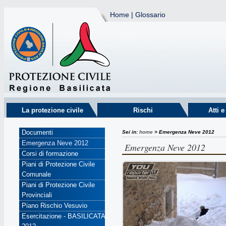
Home
|
Glossario
La protezione civile
Rischi
Atti 
Documenti
Sei in:
home
> Emergenza Neve 2012
Emergenza Neve 2012
Emergenza Neve 2012
Corsi di formazione
Piani di Protezione Civile
Comunale
Piani di Protezione Civile
Provinciali
Piano Rischio Vesuvio
Esercitazione - BASILICATA