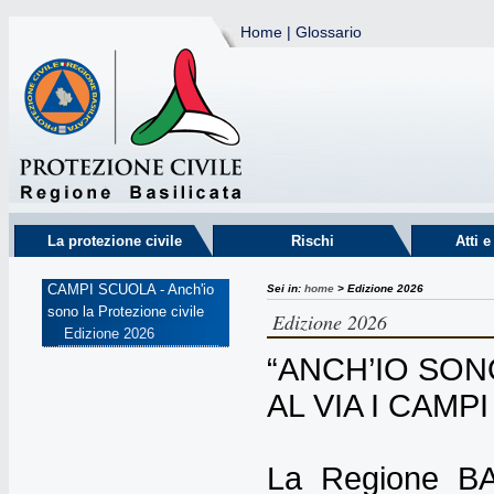
Home
|
Glossario
La protezione civile
Rischi
Atti 
CAMPI SCUOLA - Anch'io
Sei in:
home
> Edizione 2026
sono la Protezione civile
Edizione 2026
Edizione 2026
“ANCH’IO SON
AL VIA I CAM
La Regione BAS